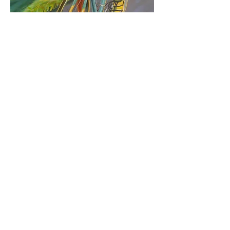
Curiosità e
notizie
© 2019 Museo Storico della
Bicicletta Toni Bevilacqua.
Via Grei, 6, 32030